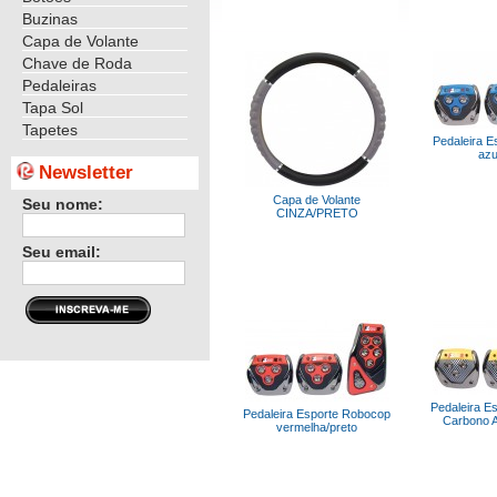
Buzinas
Capa de Volante
Chave de Roda
Pedaleiras
Tapa Sol
Tapetes
Pedaleira E
azu
Newsletter
Capa de Volante
Seu nome:
CINZA/PRETO
Seu email:
Pedaleira E
Pedaleira Esporte Robocop
Carbono A
vermelha/preto