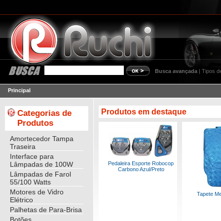
Busca avançada
|
Tipos d
Principal
Produtos em destaque
Categorias de
Produtos
Amortecedor Tampa
Traseira
Interface para
Lâmpadas de 100W
Pedaleira Esporte Robocop
Carbono Azul/Preto
Lâmpadas de Farol
55/100 Watts
Motores de Vidro
Tapete Me
Elétrico
Palhetas de Para-Brisa
Botões