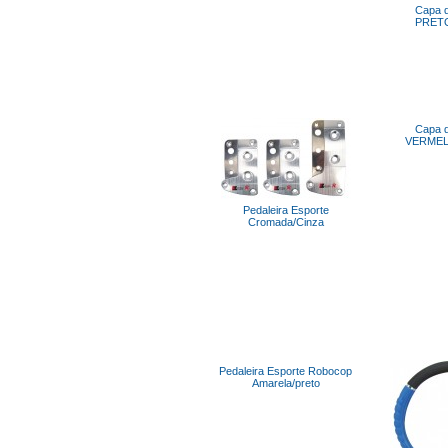
Capa d
PRET
Capa d
VERMEL
Pedaleira Esporte
Cromada/Cinza
Pedaleira Esporte Robocop
Amarela/preto